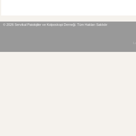
©
2026 Servikal Patolojiler ve Kolposkopi Derneği. Tüm Hakları Saklıdır
L