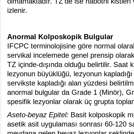
olmamaktadır. TZ’de ise nabothi kistleri
izlenir.
Anormal Kolposkopik Bulgular
IFCPC terminolojisine göre normal olara
servikal incelemede genel prensip olara
TZ içinde-dışında olduğu belirtilir. Saat 
lezyonun büyüklüğü, lezyonun kapladığı 
servikste kapladığı alan yüzdesi belirtilm
anormal bulgular da Grade 1 (Minör), Gr
spesifik lezyonlar olarak üç grupta topla
Aseto-beyaz Epitel:
Basit kolposkopik m
asetik asit uygulaması sonrası 60-120 s
meydana gelen beyaz lezyonlar şeklind