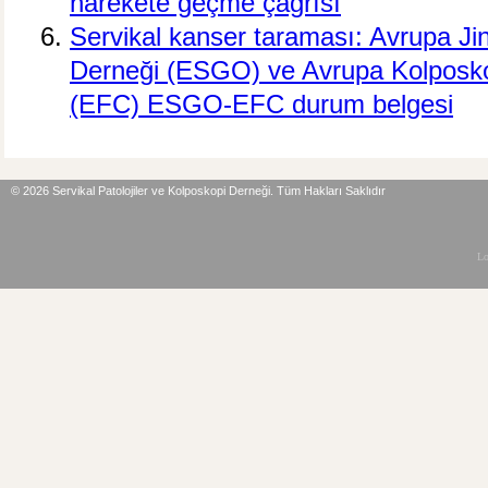
harekete geçme çağrısı
Servikal kanser taraması: Avrupa Jin
Derneği (ESGO) ve Avrupa Kolposk
(EFC) ESGO-EFC durum belgesi
©
2026 Servikal Patolojiler ve Kolposkopi Derneği. Tüm Hakları Saklıdır
L