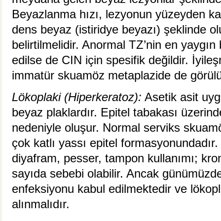
Beyazlanma hızı, lezyonun yüzeyden ka
dens beyaz (istiridye beyazı) şeklinde 
belirtilmelidir. Anormal TZ’nin en yaygın
edilse de CIN için spesifik değildir. İyil
immatür skuamöz metaplazide de görülü
Lökoplaki (Hiperkeratoz):
Asetik asit uy
beyaz plaklardır. Epitel tabakası üzerind
nedeniyle oluşur. Normal serviks skuamöz
çok katlı yassı epitel formasyonundadır
diyafram, pesser, tampon kullanımı; kron
sayıda sebebi olabilir. Ancak günümüzd
enfeksiyonu kabul edilmektedir ve lökopl
alınmalıdır.